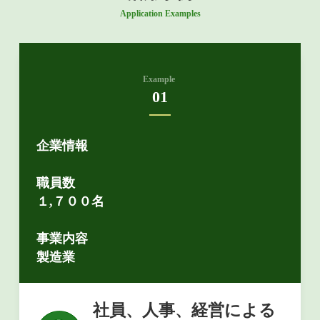
Application Examples
Example
01
企業情報
職員数
１,７００名
事業内容
製造業
社員、人事、経営による