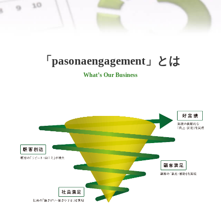
「pasonaengagement」とは
What’s Our Business